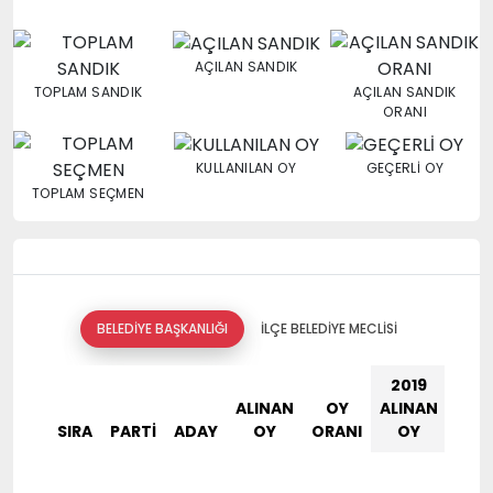
AÇILAN SANDIK
TOPLAM SANDIK
AÇILAN SANDIK
ORANI
KULLANILAN OY
GEÇERLİ OY
TOPLAM SEÇMEN
BELEDIYE BAŞKANLIĞI
İLÇE BELEDIYE MECLISI
2019
201
ALINAN
OY
ALINAN
OY
SIRA
PARTİ
ADAY
OY
ORANI
OY
ORA